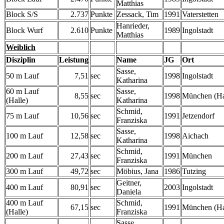
Matthias
Block S/S
2.737
Punkte
Zessack, Tim
1991
Vaterstetten
Hanrieder,
Block Wurf
2.610
Punkte
1989
Ingolstadt
Matthias
Weiblich
Disziplin
Leistung
Name
JG
Ort
Sasse,
50 m Lauf
7,51
sec
1998
Ingolstadt
Katharina
60 m Lauf
Sasse,
8,55
sec
1998
München (Ha
(Halle)
Katharina
Schmid,
75 m Lauf
10,56
sec
1991
Jetzendorf
Franziska
Sasse,
100 m Lauf
12,58
sec
1998
Aichach
Katharina
Schmid,
200 m Lauf
27,43
sec
1991
München
Franziska
300 m Lauf
49,72
sec
Möbius, Jana
1986
Tutzing
Geitner,
400 m Lauf
80,91
sec
2003
Ingolstadt
Daniela
400 m Lauf
Schmid,
67,15
sec
1991
München (Ha
(Halle)
Franziska
Sasse,