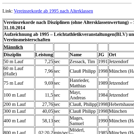
Link:
Vereinsrekorde ab 1995 nach Alterklassen
Vereinsrekorde nach Disziplinen (ohne Altersklassenwertung) –
31.10.2014
Aufzeichnung ab 1995 – Leichtathletikveranstaltungen(BLV) u
Vereinsmeisterschaften
Männlich
Disziplin
Leistung
Name
JG
Ort
50 m Lauf
7,25
sec
Zessack, Tim
1991
Jetzendorf
60 m Lauf
7,96
sec
Clauß Philipp
1998
München (Ha
(Halle)
Hanrieder,
75 m Lauf
9,69
sec
1989
Jetzendorf
Matthias
Mayr,
100 m Lauf
11,5
sec
1984
Jetzendorf
Andreas
200 m Lauf
27,76
sec
Clauß, Philipp
1998
Hebertshaus
300 m Lauf
40,05
sec
Clauß Philipp
1998
München
Mages,
400 m Lauf
58,13
sec
1990
München (Ha
Samuel
Möderl,
800 m Lauf
02:20,2
min/sec
1985
München (Ha