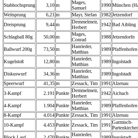
Mages,
Stabhochsprung
3,10
m
1990
München (Ha
Samuel
Weitsprung
6,21
m
Mayr, Stefan
1982
Jetzendorf
Demmelmeir,
Dreisprung
9,44
m
1942
Bad Aibling
Herbert
Mages,
Schlagball 80g
50,00
m
1988
Jetzendorfn
Conrad
Hanrieder,
Ballwurf 200g
73,50
m
1989
Pfaffenhofen
Matthias
Hanrieder,
Kugelstoß
12,80
m
1989
Ingolstadt
Matthias
Hanrieder,
Diskuswurf
34,36
m
1989
Ingolstadt
Matthias
Speerwurf
41,35
m
Zessack, Tim
1991
Alzenau
Demmelmeir,
3-Kampf
2.191
Punkte
1942
Aichach
Herbert
Hanrieder,
4-Kampf
1.904
Punkte
1989
Pfaffenhofen
Matthias
8-Kampf
4.014
Punkte
Zessack, Tim
1991
Alzenau
Garmisch-
10-Kampf
4.453
Punkte
Zessack, Tim
1991
Partenkirche
Hanrieder,
Block Lauf
2.470
Punkte
1989
Ingolstadt