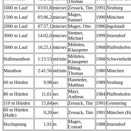
Thomas
1000 m Lauf
03:01,8
min/sec
Zessack, Tim
1991
Neuburg
Mages,
1500 m Lauf
05:06,2
min/sec
1990
München
Samuel
2000 m Lauf
07:57,1
min/sec
Mages, Otto
1986
Ingolstadt
Stettner,
3000 m Lauf
14:02,0
min/sec
1999
Jetzendorf
Michael
Möhrlen,
5000 m Lauf
16:25,1
min/sec
1968
Pfaffenhofen
Klauspeter
Möhrlen,
Halbmarathon
1:15:53
std/min
1968
Schweinfurt
Klauspeter
Mittag,
Marathon
2:41:56
std/min
1980
München
Thomas
Hanrieder,
60 m Hürden
9,98
sec
1989
Neuburg
Matthias
Mayr,
80 m Hürden
11,61
sec
1984
Pfaffenhofen
Andreas
110 m Hürden
15,84
sec
Zessack, Tim
1991
Germering
60 m Hürden
9,20
sec
Zessack, Tim
1991
München (Ha
(Halle)
Mages,
Hochsprung
1,91
m
1988
Jetzendorf
Conrad