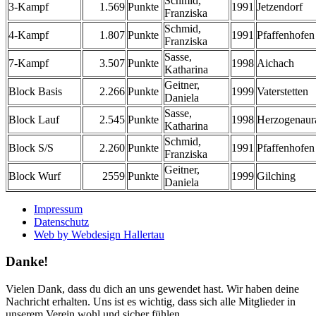
Schmid,
3-Kampf
1.569
Punkte
1991
Jetzendorf
Franziska
Schmid,
4-Kampf
1.807
Punkte
1991
Pfaffenhofen
Franziska
Sasse,
7-Kampf
3.507
Punkte
1998
Aichach
Katharina
Geitner,
Block Basis
2.266
Punkte
1999
Vaterstetten
Daniela
Sasse,
Block Lauf
2.545
Punkte
1998
Herzogenaur
Katharina
Schmid,
Block S/S
2.260
Punkte
1991
Pfaffenhofen
Franziska
Geitner,
Block Wurf
2559
Punkte
1999
Gilching
Daniela
Impressum
Datenschutz
Web by Webdesign Hallertau
Danke!
Vielen Dank, dass du dich an uns gewendet hast. Wir haben deine
Nachricht erhalten. Uns ist es wichtig, dass sich alle Mitglieder in
unserem Verein wohl und sicher fühlen.