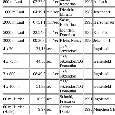
800 m Lauf
02:33,9
min/sec
1998
Aichach
Katharina
Dietrich,
1000 m Lauf
04:19,1
min/sec
1987
Jetzendorf
Miriam
Sasse,
2000 m Lauf
07:51,1
min/sec
1998
Herzogenaur
Katharina
Möhrlen,
5000 m Lauf
22:54,0
min/sec
1969
Karlsfeld
Dorothea
3000 m Lauf
09:36,0
min/sec
Klein, Nancy
1996
Jetzendorf
TSV
4 x 50 m
31,13
sec
Ingolstadt
Jetzendorf
TSV
4 x 75 m
44,58
sec
Jetzendorf/LG
Geisenfeld
Donauilm
TSV
3 x 800 m
08:49,3
min/sec
Ingolstadt
Jetzendorf
TSV
4 x 100 m
51,93
sec
Jetzendorf/LG
Geisenfeld
Donauilm
Schmid,
60 m Hürden
10,95
sec
1991
Ingolstadt
Franziska
60 m Hürden
Geitner,
9,97
sec
1998
München (Ha
(Halle)
Daniela