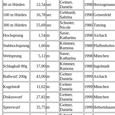
Geitner,
80 m Hürden
12,54
sec
1998
Herzogenaur
Daniela
Gebhardt,
100 m Hürden
16,78
sec
1990
Geisenfeld
Sabrina
Schuster,
300 m Hürden
55,69
sec
1986
Tutzing
Nicole
Sasse,
Hochsprung
1,54
m
1998
Aichach
Katharina
Krimmer,
Stabhochsprung
1,60
m
1988
Pfaffenhofen
Ramona
Sasse,
Weitsprung
5,12
m
1998
München
Katharina
Krimmer,
Schlagball 80g
37,00
m
1988
Ingolstadt
Ramona
Geitner
Ballwurf 200g
43,00
m
1999
Aichach
Daniela
Geitner
Kugelstoß
11,02
m
1999
München
Daniela
Geitner,
Diskuswurf
27,82
m
1999
München
Daniela
Geitner,
Speerwurf
35,75
m
1999
Hebertshaus
Daniela