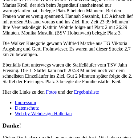
Marius Kroll, der sich beim Jugendlauf anscheinend nur
warmgelaufen hat, belegte Platz 8 bei den Männern. Bei den
Frauen war es wenig spannend. Hannah Sassnink, LC Aichach lief
mit großen Abstand voraus und ins Ziel. Ihre Zeit 23:39 Minuten!
Ihre Vereinskollegin Kathrin Wöhrle folgte auf Platz 2 mit 26:29
Minuten. Monika Musulin (BSV Hohenwart) belegte Platz 3.
Die Walker-Kategorie gewann Wilfried Matzke aus TG Viktoria
Augsburg und Gerti Frohnwieser. Es waren auf dieser Strecke 2,7
km zu bewältigen.
Ebenfalls flott unterwegs waren die Staffelläufer vom TSV Jahn
Freising. Die 1. Staffel kam nach 20:58 Minuten noch vor dem
schnellsten Einzelläufer ins Ziel. Gut 2 Minuten später folgte die 2.
Staffel der Freisinger. Platz 3 belegte die Familienstaffel Keil.
Hier die Links zu den
Fotos
und der
Ergebnisliste
Impressum
Datenschutz
Web by Webdesign Hallertau
Danke!
Vielen Dank, dass du dich an uns gewendet hast. Wir haben deine