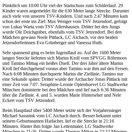
Pünktlich um 10:00 Uhr viel der Startschuss zum Schülerlauf. 29
Kinder waren angemeldet für die 630 Meter lange Strecke. Darunter
auch viele von unseren TSV-Kindern. Und nach 2:47 Minuten kam
schon der erste ins Ziel: Max Wenger vom TSV Jetzendorf, gefolgt
von Lukas Warta vom TSV Allershausen. Dritter bei den Jungs
wurde Ole Deichgräber, ebenfalls vom TSV Jetzendorf. Bei den
Mädchen gewann Neele Pittlack, LC Aichach, vor den beiden
Jetzendorferinnen Eva Grünberger und Vanessa Huth.
Sehr spannend ging es beim Jugendlauf zu. Auf der 1600 Meter
langen Strecke lieferten sich Marius Kroll vom SPVGG Röhrmoos
und Tamino Mittag ein heißes Duell. Der drei Jahre ältere Marius
Kroll lief durchgehend voraus aber Tamino war ihm auf den Fersen.
Nach 6:08 Minuten durchquerte Marius die Ziellinie, Tamino nur
eine Sekunde später. Dritter wurde der Aichacher Jonas Pittlack mit
einer Zeit von 7:07. Seraphine-Leonie Optenhoevel LG Stadtwerke
München dominierte bei den Mädchen und lief nach 6:36 Minuten
über die Ziellinie. 4. und 5. wurden Marie Hinterseher und Nele
Eckert vom TSV Jetzendorf.
Beim Hauptlauf über 5400 Meter setzte sich der Vorjahressieger
Michael Sassnink vom LC Aichach durch. Besser bekannt unter
seinem Geburtsnamen Harlacher, lief er die Strecke in 21:16
Minuten. Hinter ihm folgte Jan Lettenmaier, LG Stadtwerke
München in 21:26. Dritter wurde Thomas Mittag in 22:32 Minuten.