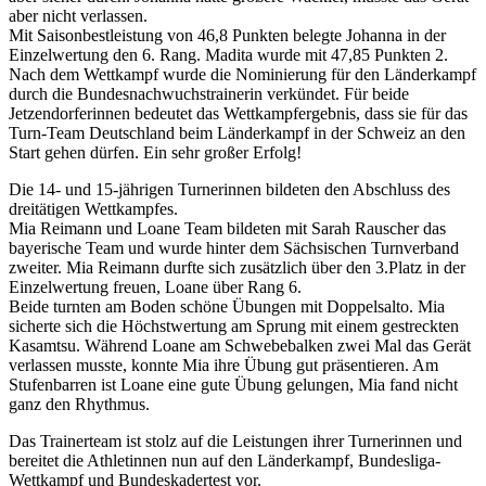
aber nicht verlassen.
Mit Saisonbestleistung von 46,8 Punkten belegte Johanna in der
Einzelwertung den 6. Rang. Madita wurde mit 47,85 Punkten 2.
Nach dem Wettkampf wurde die Nominierung für den Länderkampf
durch die Bundesnachwuchstrainerin verkündet. Für beide
Jetzendorferinnen bedeutet das Wettkampfergebnis, dass sie für das
Turn-Team Deutschland beim Länderkampf in der Schweiz an den
Start gehen dürfen. Ein sehr großer Erfolg!
Die 14- und 15-jährigen Turnerinnen bildeten den Abschluss des
dreitätigen Wettkampfes.
Mia Reimann und Loane Team bildeten mit Sarah Rauscher das
bayerische Team und wurde hinter dem Sächsischen Turnverband
zweiter. Mia Reimann durfte sich zusätzlich über den 3.Platz in der
Einzelwertung freuen, Loane über Rang 6.
Beide turnten am Boden schöne Übungen mit Doppelsalto. Mia
sicherte sich die Höchstwertung am Sprung mit einem gestreckten
Kasamtsu. Während Loane am Schwebebalken zwei Mal das Gerät
verlassen musste, konnte Mia ihre Übung gut präsentieren. Am
Stufenbarren ist Loane eine gute Übung gelungen, Mia fand nicht
ganz den Rhythmus.
Das Trainerteam ist stolz auf die Leistungen ihrer Turnerinnen und
bereitet die Athletinnen nun auf den Länderkampf, Bundesliga-
Wettkampf und Bundeskadertest vor.