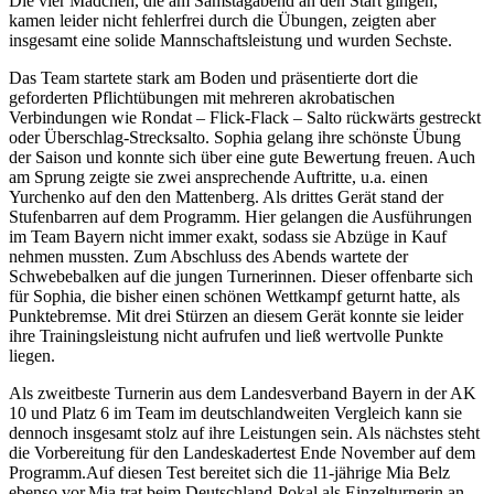
Die vier Mädchen, die am Samstagabend an den Start gingen,
kamen leider nicht fehlerfrei durch die Übungen, zeigten aber
insgesamt eine solide Mannschaftsleistung und wurden Sechste.
Das Team startete stark am Boden und präsentierte dort die
geforderten Pflichtübungen mit mehreren akrobatischen
Verbindungen wie Rondat – Flick-Flack – Salto rückwärts gestreckt
oder Überschlag-Strecksalto. Sophia gelang ihre schönste Übung
der Saison und konnte sich über eine gute Bewertung freuen. Auch
am Sprung zeigte sie zwei ansprechende Auftritte, u.a. einen
Yurchenko auf den den Mattenberg. Als drittes Gerät stand der
Stufenbarren auf dem Programm. Hier gelangen die Ausführungen
im Team Bayern nicht immer exakt, sodass sie Abzüge in Kauf
nehmen mussten. Zum Abschluss des Abends wartete der
Schwebebalken auf die jungen Turnerinnen. Dieser offenbarte sich
für Sophia, die bisher einen schönen Wettkampf geturnt hatte, als
Punktebremse. Mit drei Stürzen an diesem Gerät konnte sie leider
ihre Trainingsleistung nicht aufrufen und ließ wertvolle Punkte
liegen.
Als zweitbeste Turnerin aus dem Landesverband Bayern in der AK
10 und Platz 6 im Team im deutschlandweiten Vergleich kann sie
dennoch insgesamt stolz auf ihre Leistungen sein. Als nächstes steht
die Vorbereitung für den Landeskadertest Ende November auf dem
Programm.Auf diesen Test bereitet sich die 11-jährige Mia Belz
ebenso vor.Mia trat beim Deutschland-Pokal als Einzelturnerin an