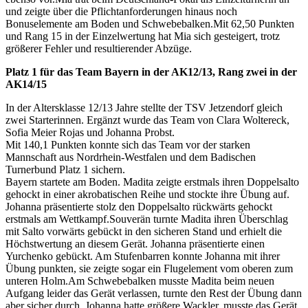
und zeigte über die Pflichtanforderungen hinaus noch
Bonuselemente am Boden und Schwebebalken.Mit 62,50 Punkten
und Rang 15 in der Einzelwertung hat Mia sich gesteigert, trotz
größerer Fehler und resultierender Abzüge.
Platz 1 für das Team Bayern in der AK12/13, Rang zwei in der
AK14/15
In der Altersklasse 12/13 Jahre stellte der TSV Jetzendorf gleich
zwei Starterinnen. Ergänzt wurde das Team von Clara Woltereck,
Sofia Meier Rojas und Johanna Probst.
Mit 140,1 Punkten konnte sich das Team vor der starken
Mannschaft aus Nordrhein-Westfalen und dem Badischen
Turnerbund Platz 1 sichern.
Bayern startete am Boden. Madita zeigte erstmals ihren Doppelsalto
gehockt in einer akrobatischen Reihe und stockte ihre Übung auf.
Johanna präsentierte stolz den Doppelsalto rückwärts gehockt
erstmals am Wettkampf.Souverän turnte Madita ihren Überschlag
mit Salto vorwärts gebückt in den sicheren Stand und erhielt die
Höchstwertung an diesem Gerät. Johanna präsentierte einen
Yurchenko gebückt. Am Stufenbarren konnte Johanna mit ihrer
Übung punkten, sie zeigte sogar ein Flugelement vom oberen zum
unteren Holm.Am Schwebebalken musste Madita beim neuen
Aufgang leider das Gerät verlassen, turnte den Rest der Übung dann
aber sicher durch. Johanna hatte größere Wackler, musste das Gerät