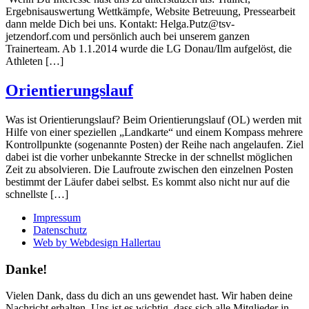
Ergebnisauswertung Wettkämpfe, Website Betreuung, Pressearbeit
dann melde Dich bei uns. Kontakt: Helga.Putz@tsv-
jetzendorf.com und persönlich auch bei unserem ganzen
Trainerteam. Ab 1.1.2014 wurde die LG Donau/Ilm aufgelöst, die
Athleten […]
Orientierungslauf
Was ist Orientierungslauf? Beim Orientierungslauf (OL) werden mit
Hilfe von einer speziellen „Landkarte“ und einem Kompass mehrere
Kontrollpunkte (sogenannte Posten) der Reihe nach angelaufen. Ziel
dabei ist die vorher unbekannte Strecke in der schnellst möglichen
Zeit zu absolvieren. Die Laufroute zwischen den einzelnen Posten
bestimmt der Läufer dabei selbst. Es kommt also nicht nur auf die
schnellste […]
Impressum
Datenschutz
Web by Webdesign Hallertau
Danke!
Vielen Dank, dass du dich an uns gewendet hast. Wir haben deine
Nachricht erhalten. Uns ist es wichtig, dass sich alle Mitglieder in